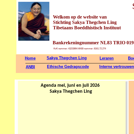
Welkom op de website van
Stichting Sakya Thegchen Ling
Tibetaans Boeddhistisch Instituut
Bankrekeningnummer NL83 TRIO 019
KvK nummer: 41153864 ANBI nummer: 8161.72.274
Sakya Thegchen Ling
Home
Leraren
Bo
Ethische Gedragscode
Interne vertrouwe
ANBI
Agenda mei, juni en juli 2026
Sakya Thegchen Ling