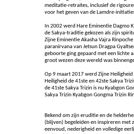
meditatie-retraites, inclusief de rigou
voor het geven van de Lamdre-initiatie
In 2002 werd Hare Eminentie Dagmo Ka
de Sakya-traditie gekozen als zijn spir
Zijne Eminentie Akasha Vajra Rinpoche
paranirvana van Jetsun Dragpa Gyaltsen
geboorte ging gepaard met een lichte 
groot wezen deze wereld was binnen
Op 9 maart 2017 werd Zijne Heiligheid 
Heiligheid de 41ste en 42ste Sakya Triz
de 41ste Sakya Trizin is nu Kyabgon Go
Sakya Trizin Kyabgon Gongma Trizin Ri
Bekend om zijn eruditie en de helderhei
(blijven) begeleiden en inspireren met 
eenvoud, nederigheid en volledige eerl