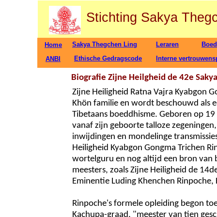
Stichting Sakya Theg
Sakya Thegchen Ling
Leraren
Boed
Home
Ethische Gedragscode
Interne vertrouwen
ANBI
Biografie Zijne Heilgheid de 42e Sakya
Zijne Heiligheid Ratna Vajra Kyabgon G
Khön familie en wordt beschouwd als e
Tibetaans boeddhisme. Geboren op 19 n
vanaf zijn geboorte talloze zegeningen,
inwijdingen en mondelinge transmissies. 
Heiligheid Kyabgon Gongma Trichen Rinp
wortelguru en nog altijd een bron van b
meesters, zoals Zijne Heiligheid de 14d
Eminentie Luding Khenchen Rinpoche,
Rinpoche's formele opleiding begon toen
Kachupa-graad, "meester van tien gesch