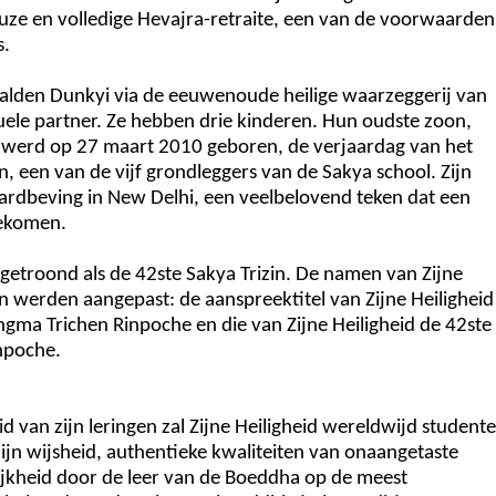
reuze en volledige Hevajra-retraite, een van de voorwaarden
s.
lden Dunkyi via de eeuwenoude heilige waarzeggerij van
ituele partner. Ze hebben drie kinderen. Hun oudste zoon,
 werd op 27 maart 2010 geboren, de verjaardag van het
, een van de vijf grondleggers van de Sakya school. Zijn
aardbeving in New Delhi, een veelbelovend teken dat een
gekomen.
getroond als de 42ste Sakya Trizin. De namen van Zijne
in werden aangepast: de aanspreektitel van Zijne Heiligheid
ngma Trichen Rinpoche en die van Zijne Heiligheid de 42ste
npoche.
d van zijn leringen zal Zijne Heiligheid wereldwijd student
zijn wijsheid, authentieke kwaliteiten van onaangetaste
ijkheid door de leer van de Boeddha op de meest