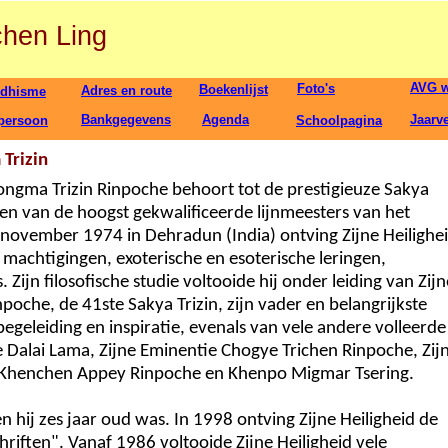
chen Ling
AVG w
Foto's
Boekenlijst
Adres en route
dhisme
Bankgegevens
Agenda
Jaarv
spersoon
Schoolpagina
 Trizin
ongma Trizin Rinpoche behoort tot de prestigieuze Sakya
en van de hoogst gekwalificeerde lijnmeesters van het
ovember 1974 in Dehradun (India) ontving Zijne Heilighe
 machtigingen, exoterische en esoterische leringen,
Zijn filosofische studie voltooide hij onder leiding van Zijn
oche, de 41ste Sakya Trizin, zijn vader en belangrijkste
egeleiding en inspiratie, evenals van vele andere volleerde
e Dalai Lama, Zijne Eminentie Chogye Trichen Rinpoche, Zij
 Khenchen Appey Rinpoche en Khenpo Migmar Tsering.
 hij zes jaar oud was. In 1998 ontving Zijne Heiligheid de
riften". Vanaf 1986 voltooide Zijne Heiligheid vele